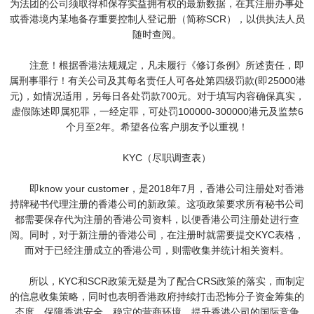
为法团的公司须取得和保存实益拥有权的最新数据，在其注册办事处
或香港境内某地备存重要控制人登记册（简称SCR），以供执法人员
随时查阅。
注意！根据香港法规规定，凡未履行《修订条例》所述责任，即
属刑事罪行！有关公司及其每名责任人可各处第四级罚款(即25000港
元)，如情况适用，另每日各处罚款700元。对于填写内容确保真实，
虚假陈述即属犯罪，一经定罪，可处罚100000-300000港元及监禁6
个月至2年。希望各位客户朋友予以重视！
KYC（尽职调查表）
即know your customer，是2018年7月，香港公司注册处对香港
持牌秘书代理注册的香港公司的新政策。这项政策要求所有秘书公司
都需要保存代为注册的香港公司资料，以便香港公司注册处进行查
阅。同时，对于新注册的香港公司，在注册时就需要提交KYC表格，
而对于已经注册成立的香港公司，则需收集并统计相关资料。
所以，KYC和SCR政策无疑是为了配合CRS政策的落实，而制定
的信息收集策略，同时也表明香港政府持续打击恐怖分子资金筹集的
态度，保障香港安全、稳定的营商环境，提升香港公司的国际竞争